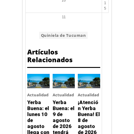
10
1
5
11
ETIQUETA:
Quiniela de Tucuman
Artículos
Relacionados
Actualidad
Actualidad
Actualidad
Yerba
Yerba
¡Atenció
Buena: el
Buena: el
n Yerba
lunes 10
9 de
Buena! El
de
agosto
8 de
agosto
de 2026
agosto
llega con
tendrá
de 2026