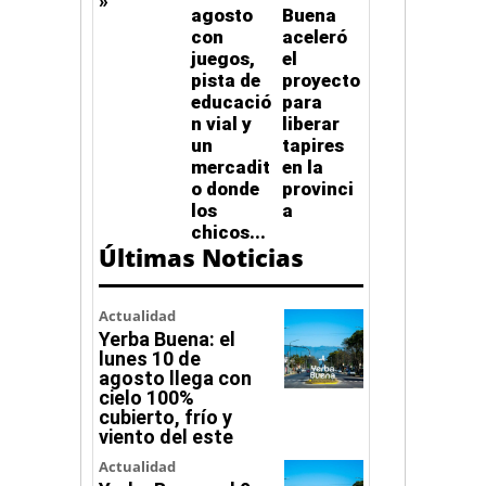
»
agosto
Buena
con
aceleró
juegos,
el
pista de
proyecto
educació
para
n vial y
liberar
un
tapires
mercadit
en la
o donde
provinci
los
a
chicos...
Últimas Noticias
Actualidad
Yerba Buena: el
lunes 10 de
agosto llega con
cielo 100%
cubierto, frío y
viento del este
Actualidad