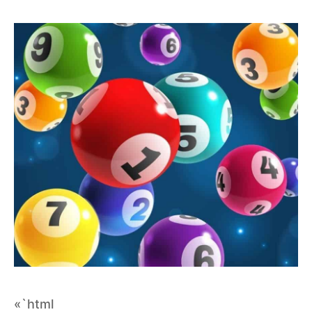
«`html