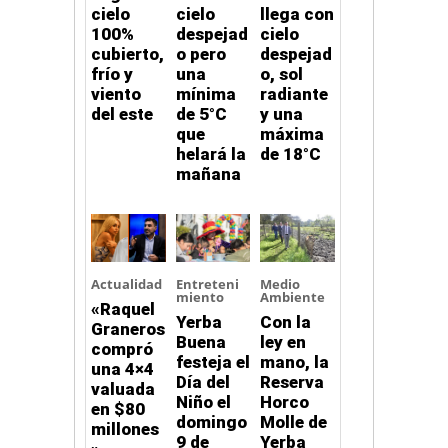
cielo
cielo
llega con
100%
despejad
cielo
cubierto,
o pero
despejad
frío y
una
o, sol
viento
mínima
radiante
del este
de 5°C
y una
que
máxima
helará la
de 18°C
mañana
Actualidad
Entreteni
Medio
miento
Ambiente
«Raquel
Yerba
Con la
Graneros
Buena
ley en
compró
festeja el
mano, la
una 4×4
Día del
Reserva
valuada
Niño el
Horco
en $80
domingo
Molle de
millones
9 de
Yerba