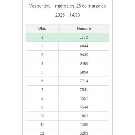
Vespertina – miércoles, 25 de marzo de
2026 – 14:30
Ubic
Número
1
1172
2
4844
3
9439
4
0466
5
5894
6
7714
7
7541
8
4557
9
4544
10
1803
11
1289
12
5203