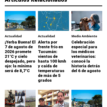
Actualidad
Actualidad
Medio Ambiente
¡Yerba Buena! El
Alerta por
Celebración
7 de agosto de
frente frío en
especial para
2026 promete
Tucumán:
los médicos
21°C y cielo
vientos de
veterinarios:
despejado, pero
hasta 100 kmh
conocé la
ojo: la mínima
y caída de
historia detrás
será de 8,7°C
temperaturas
del 6 de agosto
de más de 5
grados