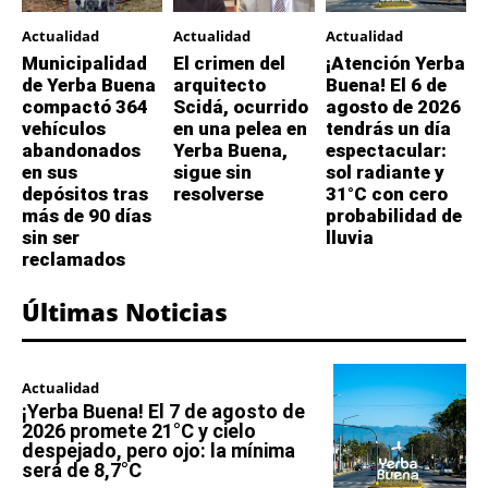
Actualidad
Actualidad
Actualidad
Municipalidad
El crimen del
¡Atención Yerba
de Yerba Buena
arquitecto
Buena! El 6 de
compactó 364
Scidá, ocurrido
agosto de 2026
vehículos
en una pelea en
tendrás un día
abandonados
Yerba Buena,
espectacular:
en sus
sigue sin
sol radiante y
depósitos tras
resolverse
31°C con cero
más de 90 días
probabilidad de
sin ser
lluvia
reclamados
Últimas Noticias
Actualidad
¡Yerba Buena! El 7 de agosto de
2026 promete 21°C y cielo
despejado, pero ojo: la mínima
será de 8,7°C