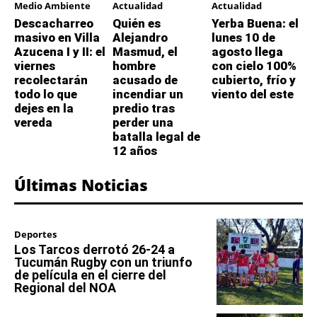
Medio Ambiente
Actualidad
Actualidad
Descacharreo
Quién es
Yerba Buena: el
masivo en Villa
Alejandro
lunes 10 de
Azucena I y II: el
Masmud, el
agosto llega
viernes
hombre
con cielo 100%
recolectarán
acusado de
cubierto, frío y
todo lo que
incendiar un
viento del este
dejes en la
predio tras
vereda
perder una
batalla legal de
12 años
Últimas Noticias
Deportes
Los Tarcos derrotó 26-24 a
Tucumán Rugby con un triunfo
de película en el cierre del
Regional del NOA