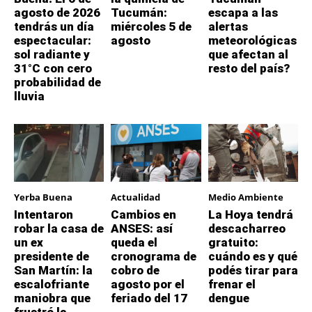
agosto de 2026
Tucumán:
escapa a las
tendrás un día
miércoles 5 de
alertas
espectacular:
agosto
meteorológicas
sol radiante y
que afectan al
31°C con cero
resto del país?
probabilidad de
lluvia
Yerba Buena
Actualidad
Medio Ambiente
Intentaron
Cambios en
La Hoya tendrá
robar la casa de
ANSES: así
descacharreo
un ex
queda el
gratuito:
presidente de
cronograma de
cuándo es y qué
San Martín: la
cobro de
podés tirar para
escalofriante
agosto por el
frenar el
maniobra que
feriado del 17
dengue
frustró la