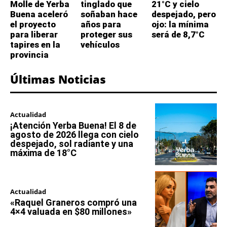
Molle de Yerba
tinglado que
21°C y cielo
Buena aceleró
soñaban hace
despejado, pero
el proyecto
años para
ojo: la mínima
para liberar
proteger sus
será de 8,7°C
tapires en la
vehículos
provincia
Últimas Noticias
Actualidad
¡Atención Yerba Buena! El 8 de
agosto de 2026 llega con cielo
despejado, sol radiante y una
máxima de 18°C
Actualidad
«Raquel Graneros compró una
4×4 valuada en $80 millones»