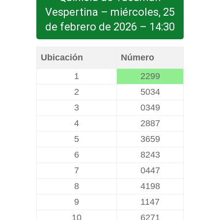
Vespertina – miércoles, 25
de febrero de 2026 – 14:30
Ubicación
Número
1
2299
2
5034
3
0349
4
2887
5
3659
6
8243
7
0447
8
4198
9
1147
10
6271