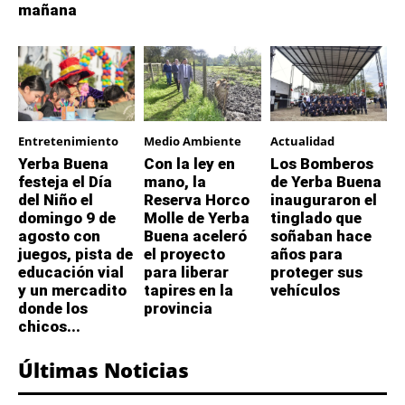
mañana
Entretenimiento
Medio Ambiente
Actualidad
Yerba Buena
Con la ley en
Los Bomberos
festeja el Día
mano, la
de Yerba Buena
del Niño el
Reserva Horco
inauguraron el
domingo 9 de
Molle de Yerba
tinglado que
agosto con
Buena aceleró
soñaban hace
juegos, pista de
el proyecto
años para
educación vial
para liberar
proteger sus
y un mercadito
tapires en la
vehículos
donde los
provincia
chicos...
Últimas Noticias