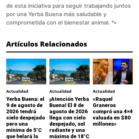
de esta iniciativa para seguir trabajando juntos
por una Yerba Buena más saludable y
comprometida con el bienestar animal. 🐾
Artículos Relacionados
Actualidad
Actualidad
Actualidad
Yerba Buena: el
¡Atención Yerba
«Raquel
9 de agosto de
Buena! El 8 de
Graneros
2026 tendrá
agosto de 2026
compró una 4×4
cielo despejado
llega con cielo
valuada en $80
pero una
despejado, sol
millones»
mínima de 5°C
radiante y una
que helará la
máxima de 18°C