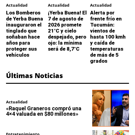
Actualidad
Actualidad
Actualidad
Los Bomberos
¡Yerba Buena! El
Alerta por
de Yerba Buena
7 de agosto de
frente frío en
inauguraron el
2026 promete
Tucumán:
tinglado que
21°C y cielo
vientos de
soñaban hace
despejado, pero
hasta 100 kmh
años para
ojo: la mínima
y caída de
proteger sus
será de 8,7°C
temperaturas
vehículos
de más de 5
grados
Últimas Noticias
Actualidad
«Raquel Graneros compró una
4×4 valuada en $80 millones»
Entretenimiento