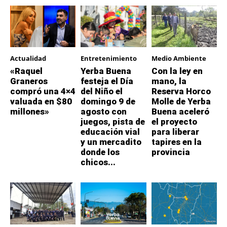
Actualidad
Entretenimiento
Medio Ambiente
«Raquel
Yerba Buena
Con la ley en
Graneros
festeja el Día
mano, la
compró una 4×4
del Niño el
Reserva Horco
valuada en $80
domingo 9 de
Molle de Yerba
millones»
agosto con
Buena aceleró
juegos, pista de
el proyecto
educación vial
para liberar
y un mercadito
tapires en la
donde los
provincia
chicos...