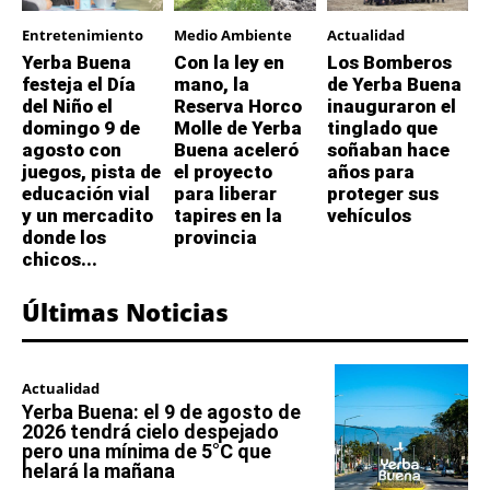
Entretenimiento
Medio Ambiente
Actualidad
Yerba Buena
Con la ley en
Los Bomberos
festeja el Día
mano, la
de Yerba Buena
del Niño el
Reserva Horco
inauguraron el
domingo 9 de
Molle de Yerba
tinglado que
agosto con
Buena aceleró
soñaban hace
juegos, pista de
el proyecto
años para
educación vial
para liberar
proteger sus
y un mercadito
tapires en la
vehículos
donde los
provincia
chicos...
Últimas Noticias
Actualidad
Yerba Buena: el 9 de agosto de
2026 tendrá cielo despejado
pero una mínima de 5°C que
helará la mañana