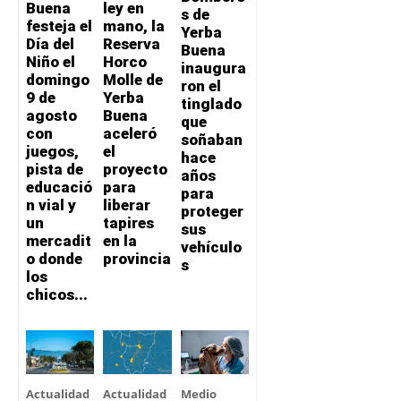
Buena
ley en
s de
festeja el
mano, la
Yerba
Día del
Reserva
Buena
Niño el
Horco
inaugura
domingo
Molle de
ron el
9 de
Yerba
tinglado
agosto
Buena
que
con
aceleró
soñaban
juegos,
el
hace
pista de
proyecto
años
educació
para
para
n vial y
liberar
proteger
un
tapires
sus
mercadit
en la
vehículo
o donde
provincia
s
los
chicos...
Actualidad
Actualidad
Medio