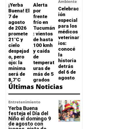
Ambiente
¡Yerba
Alerta
Celebrac
Buena! El
por
ión
7 de
frente
especial
agosto
frío en
para los
de 2026
Tucumán
médicos
promete
: vientos
veterinar
21°C y
de hasta
ios:
cielo
100 kmh
conocé
despejad
y caída
la
o, pero
de
historia
ojo: la
temperat
detrás
mínima
uras de
del 6 de
será de
más de 5
agosto
8,7°C
grados
Últimas Noticias
Entretenimiento
Yerba Buena
festeja el Día del
Niño el domingo 9
de agosto con
juegos, pista de