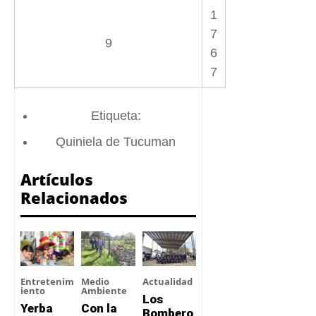
1
7
9
6
7
Etiqueta:
Quiniela de Tucuman
Artículos
Relacionados
Entretenim
Medio
Actualidad
iento
Ambiente
Los
Yerba
Con la
Bombero