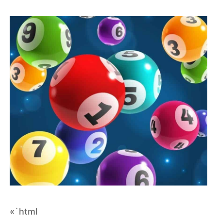
«`html