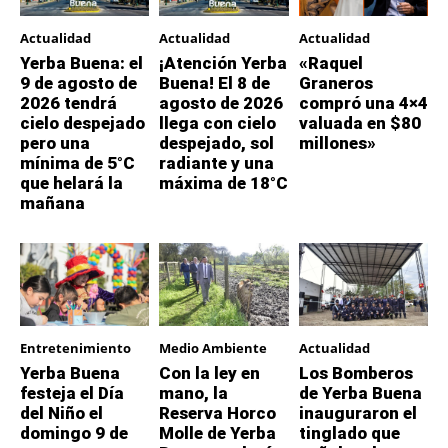
Actualidad
Actualidad
Actualidad
Yerba Buena: el
¡Atención Yerba
«Raquel
9 de agosto de
Buena! El 8 de
Graneros
2026 tendrá
agosto de 2026
compró una 4×4
cielo despejado
llega con cielo
valuada en $80
pero una
despejado, sol
millones»
mínima de 5°C
radiante y una
que helará la
máxima de 18°C
mañana
Entretenimiento
Medio Ambiente
Actualidad
Yerba Buena
Con la ley en
Los Bomberos
festeja el Día
mano, la
de Yerba Buena
del Niño el
Reserva Horco
inauguraron el
domingo 9 de
Molle de Yerba
tinglado que