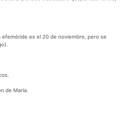
la efeméride es el 20 de noviembre, pero se
go).
cos.
ón de María.