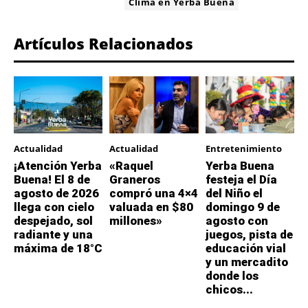
ETIQUETA:
Clima en Yerba Buena
Artículos Relacionados
Actualidad
Actualidad
Entretenimiento
¡Atención Yerba
«Raquel
Yerba Buena
Buena! El 8 de
Graneros
festeja el Día
agosto de 2026
compró una 4×4
del Niño el
llega con cielo
valuada en $80
domingo 9 de
despejado, sol
millones»
agosto con
radiante y una
juegos, pista de
máxima de 18°C
educación vial
y un mercadito
donde los
chicos...