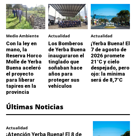
Medio Ambiente
Actualidad
Actualidad
Con la ley en
Los Bomberos
¡Yerba Buena! El
mano, la
de Yerba Buena
7 de agosto de
Reserva Horco
inauguraron el
2026 promete
Molle de Yerba
tinglado que
21°C y cielo
Buena aceleró
soñaban hace
despejado, pero
el proyecto
años para
ojo: la mínima
para liberar
proteger sus
será de 8,7°C
tapires en la
vehículos
provincia
Últimas Noticias
Actualidad
¡Atención Yerba Buena! El 8 de