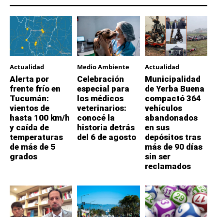
Actualidad
Medio Ambiente
Actualidad
Alerta por
Celebración
Municipalidad
frente frío en
especial para
de Yerba Buena
Tucumán:
los médicos
compactó 364
vientos de
veterinarios:
vehículos
hasta 100 km/h
conocé la
abandonados
y caída de
historia detrás
en sus
temperaturas
del 6 de agosto
depósitos tras
de más de 5
más de 90 días
grados
sin ser
reclamados