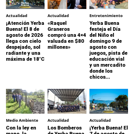
Actualidad
Actualidad
Entretenimiento
¡Atención Yerba
«Raquel
Yerba Buena
Buena! El 8 de
Graneros
festeja el Día
agosto de 2026
compró una 4×4
del Niño el
llega con cielo
valuada en $80
domingo 9 de
despejado, sol
millones»
agosto con
radiante y una
juegos, pista de
máxima de 18°C
educación vial
y un mercadito
donde los
chicos...
Medio Ambiente
Actualidad
Actualidad
Con la ley en
Los Bomberos
¡Yerba Buena! El
mano, la
de Yerba Buena
7 de agosto de