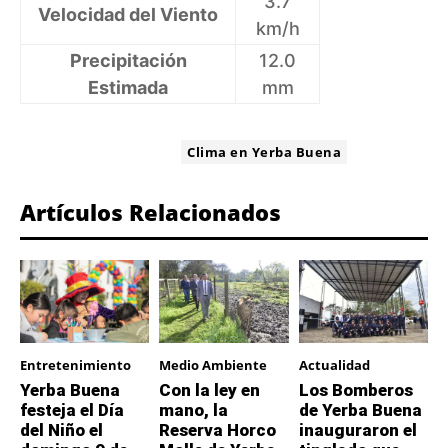
3.7
Velocidad del Viento
km/h
Precipitación
12.0
Estimada
mm
ETIQUETA:
Clima en Yerba Buena
Artículos Relacionados
Entretenimiento
Medio Ambiente
Actualidad
Yerba Buena
Con la ley en
Los Bomberos
festeja el Día
mano, la
de Yerba Buena
del Niño el
Reserva Horco
inauguraron el