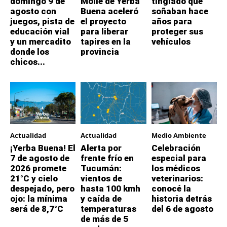
domingo 9 de
Molle de Yerba
tinglado que
agosto con
Buena aceleró
soñaban hace
juegos, pista de
el proyecto
años para
educación vial
para liberar
proteger sus
y un mercadito
tapires en la
vehículos
donde los
provincia
chicos...
Actualidad
Actualidad
Medio Ambiente
¡Yerba Buena! El
Alerta por
Celebración
7 de agosto de
frente frío en
especial para
2026 promete
Tucumán:
los médicos
21°C y cielo
vientos de
veterinarios:
despejado, pero
hasta 100 kmh
conocé la
ojo: la mínima
y caída de
historia detrás
será de 8,7°C
temperaturas
del 6 de agosto
de más de 5