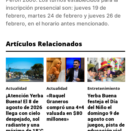
inscripción presencial son: jueves 19 de
febrero, martes 24 de febrero y jueves 26 de
febrero, en el horario antes mencionado.
Artículos Relacionados
Actualidad
Actualidad
Entretenimiento
¡Atención Yerba
«Raquel
Yerba Buena
Buena! El 8 de
Graneros
festeja el Día
agosto de 2026
compró una 4×4
del Niño el
llega con cielo
valuada en $80
domingo 9 de
despejado, sol
millones»
agosto con
radiante y una
juegos, pista de
máxima de 18°C
educación vial