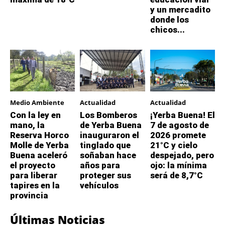
y un mercadito
donde los
chicos...
Medio Ambiente
Actualidad
Actualidad
Con la ley en
Los Bomberos
¡Yerba Buena! El
mano, la
de Yerba Buena
7 de agosto de
Reserva Horco
inauguraron el
2026 promete
Molle de Yerba
tinglado que
21°C y cielo
Buena aceleró
soñaban hace
despejado, pero
el proyecto
años para
ojo: la mínima
para liberar
proteger sus
será de 8,7°C
tapires en la
vehículos
provincia
Últimas Noticias