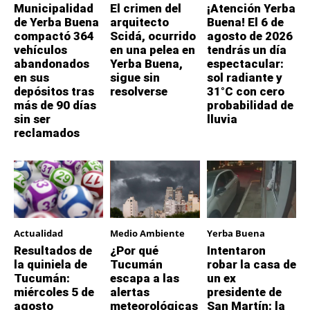
Municipalidad
El crimen del
¡Atención Yerba
de Yerba Buena
arquitecto
Buena! El 6 de
compactó 364
Scidá, ocurrido
agosto de 2026
vehículos
en una pelea en
tendrás un día
abandonados
Yerba Buena,
espectacular:
en sus
sigue sin
sol radiante y
depósitos tras
resolverse
31°C con cero
más de 90 días
probabilidad de
sin ser
lluvia
reclamados
Actualidad
Medio Ambiente
Yerba Buena
Resultados de
¿Por qué
Intentaron
la quiniela de
Tucumán
robar la casa de
Tucumán:
escapa a las
un ex
miércoles 5 de
alertas
presidente de
agosto
meteorológicas
San Martín: la