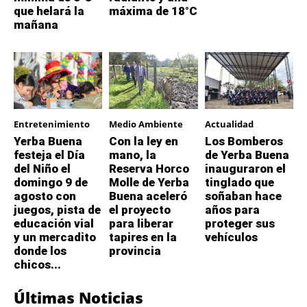
que helará la
máxima de 18°C
mañana
Entretenimiento
Medio Ambiente
Actualidad
Yerba Buena
Con la ley en
Los Bomberos
festeja el Día
mano, la
de Yerba Buena
del Niño el
Reserva Horco
inauguraron el
domingo 9 de
Molle de Yerba
tinglado que
agosto con
Buena aceleró
soñaban hace
juegos, pista de
el proyecto
años para
educación vial
para liberar
proteger sus
y un mercadito
tapires en la
vehículos
donde los
provincia
chicos...
Últimas Noticias