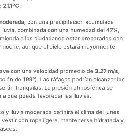
de
21.1°C
.
 moderada
, con una precipitación acumulada
de lluvia, combinada con una humedad del
47%
,
omienda a los ciudadanos estar preparados con
y noche, aunque el cielo estará mayormente
suave con una velocidad promedio de
3.27 m/s
,
ción de 199°). Las ráfagas podrían alcanzar los
serán tranquilas. La presión atmosférica se
ema que puede favorecer las lluvias.
 y lluvia moderada definirá el clima del lunes
 vestir con ropa ligera, mantenerse hidratada y
bascos.