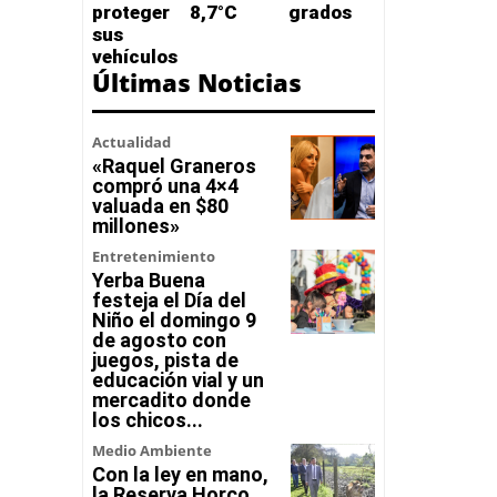
proteger
8,7°C
grados
sus
vehículos
Últimas Noticias
Actualidad
«Raquel Graneros
compró una 4×4
valuada en $80
millones»
Entretenimiento
Yerba Buena
festeja el Día del
Niño el domingo 9
de agosto con
juegos, pista de
educación vial y un
mercadito donde
los chicos...
Medio Ambiente
Con la ley en mano,
la Reserva Horco