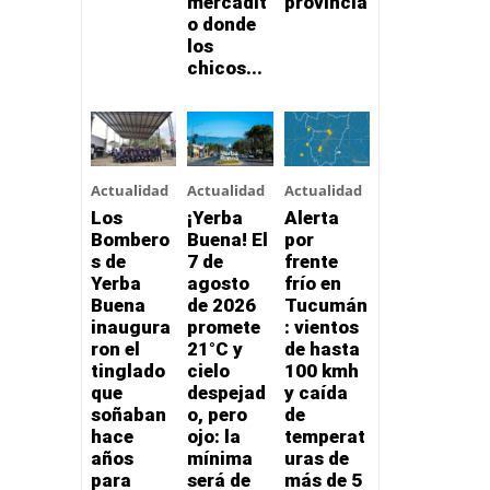
mercadit
provincia
o donde
los
chicos...
Actualidad
Actualidad
Actualidad
Los
¡Yerba
Alerta
Bombero
Buena! El
por
s de
7 de
frente
Yerba
agosto
frío en
Buena
de 2026
Tucumán
inaugura
promete
: vientos
ron el
21°C y
de hasta
tinglado
cielo
100 kmh
que
despejad
y caída
soñaban
o, pero
de
hace
ojo: la
temperat
años
mínima
uras de
para
será de
más de 5