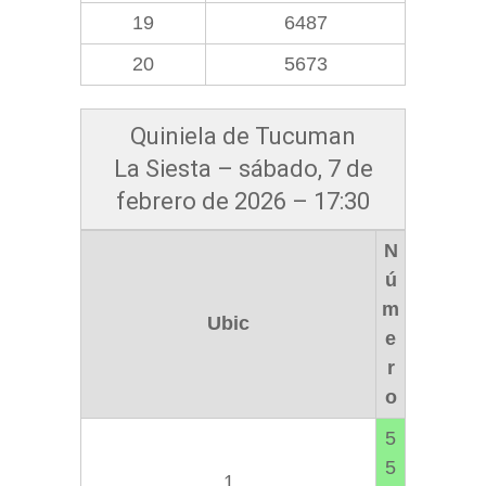
19
6487
20
5673
Quiniela de Tucuman
La Siesta – sábado, 7 de
febrero de 2026 – 17:30
N
ú
m
Ubic
e
r
o
5
5
1