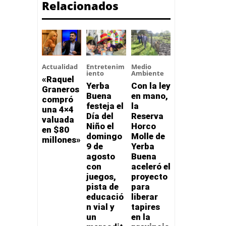
Relacionados
Actualidad
Entretenim
Medio
iento
Ambiente
«Raquel
Yerba
Con la ley
Graneros
Buena
en mano,
compró
festeja el
la
una 4×4
Día del
Reserva
valuada
Niño el
Horco
en $80
domingo
Molle de
millones»
9 de
Yerba
agosto
Buena
con
aceleró el
juegos,
proyecto
pista de
para
educació
liberar
n vial y
tapires
un
en la