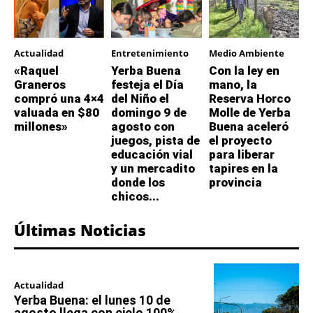
Actualidad
Entretenimiento
Medio Ambiente
«Raquel
Yerba Buena
Con la ley en
Graneros
festeja el Día
mano, la
compró una 4×4
del Niño el
Reserva Horco
valuada en $80
domingo 9 de
Molle de Yerba
millones»
agosto con
Buena aceleró
juegos, pista de
el proyecto
educación vial
para liberar
y un mercadito
tapires en la
donde los
provincia
chicos...
Últimas Noticias
Actualidad
Yerba Buena: el lunes 10 de
agosto llega con cielo 100%