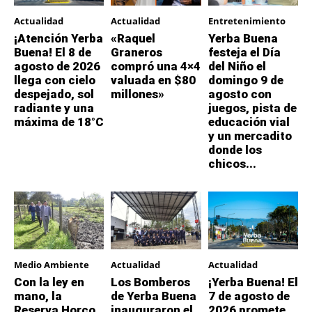
Actualidad
Actualidad
Entretenimiento
¡Atención Yerba
«Raquel
Yerba Buena
Buena! El 8 de
Graneros
festeja el Día
agosto de 2026
compró una 4×4
del Niño el
llega con cielo
valuada en $80
domingo 9 de
despejado, sol
millones»
agosto con
radiante y una
juegos, pista de
máxima de 18°C
educación vial
y un mercadito
donde los
chicos...
Medio Ambiente
Actualidad
Actualidad
Con la ley en
Los Bomberos
¡Yerba Buena! El
mano, la
de Yerba Buena
7 de agosto de
Reserva Horco
inauguraron el
2026 promete