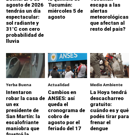
agosto de 2026
Tucumán:
escapa a las
tendrás un día
miércoles 5 de
alertas
espectacular:
agosto
meteorológicas
sol radiante y
que afectan al
31°C con cero
resto del país?
probabilidad de
lluvia
Yerba Buena
Actualidad
Medio Ambiente
Intentaron
Cambios en
La Hoya tendrá
robar la casa de
ANSES: así
descacharreo
un ex
queda el
gratuito:
presidente de
cronograma de
cuándo es y qué
San Martín: la
cobro de
podés tirar para
escalofriante
agosto por el
frenar el
maniobra que
feriado del 17
dengue
frustró la