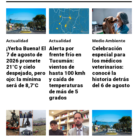
Actualidad
Actualidad
Medio Ambiente
¡Yerba Buena! El
Alerta por
Celebración
7 de agosto de
frente frío en
especial para
2026 promete
Tucumán:
los médicos
21°C y cielo
vientos de
veterinarios:
despejado, pero
hasta 100 kmh
conocé la
ojo: la mínima
y caída de
historia detrás
será de 8,7°C
temperaturas
del 6 de agosto
de más de 5
grados