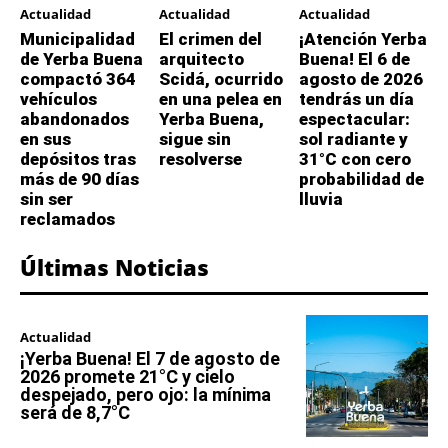
Actualidad
Actualidad
Actualidad
Municipalidad
El crimen del
¡Atención Yerba
de Yerba Buena
arquitecto
Buena! El 6 de
compactó 364
Scidá, ocurrido
agosto de 2026
vehículos
en una pelea en
tendrás un día
abandonados
Yerba Buena,
espectacular:
en sus
sigue sin
sol radiante y
depósitos tras
resolverse
31°C con cero
más de 90 días
probabilidad de
sin ser
lluvia
reclamados
Últimas Noticias
Actualidad
¡Yerba Buena! El 7 de agosto de
2026 promete 21°C y cielo
despejado, pero ojo: la mínima
será de 8,7°C