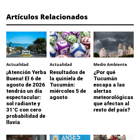
Artículos Relacionados
Actualidad
Actualidad
Medio Ambiente
¡Atención Yerba
Resultados de
¿Por qué
Buena! El 6 de
la quiniela de
Tucumán
agosto de 2026
Tucumán:
escapa a las
tendrás un día
miércoles 5 de
alertas
espectacular:
agosto
meteorológicas
sol radiante y
que afectan al
31°C con cero
resto del país?
probabilidad de
lluvia