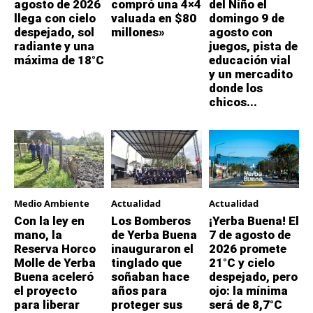
agosto de 2026
compró una 4×4
del Niño el
llega con cielo
valuada en $80
domingo 9 de
despejado, sol
millones»
agosto con
radiante y una
juegos, pista de
máxima de 18°C
educación vial
y un mercadito
donde los
chicos...
Medio Ambiente
Actualidad
Actualidad
Con la ley en
Los Bomberos
¡Yerba Buena! El
mano, la
de Yerba Buena
7 de agosto de
Reserva Horco
inauguraron el
2026 promete
Molle de Yerba
tinglado que
21°C y cielo
Buena aceleró
soñaban hace
despejado, pero
el proyecto
años para
ojo: la mínima
para liberar
proteger sus
será de 8,7°C