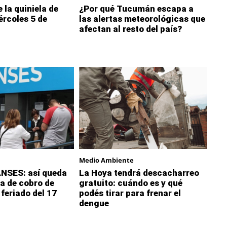
 la quiniela de
¿Por qué Tucumán escapa a
rcoles 5 de
las alertas meteorológicas que
afectan al resto del país?
Medio Ambiente
NSES: así queda
La Hoya tendrá descacharreo
a de cobro de
gratuito: cuándo es y qué
 feriado del 17
podés tirar para frenar el
dengue