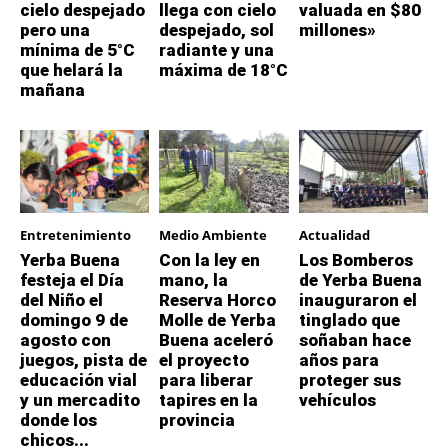
cielo despejado
llega con cielo
valuada en $80
pero una
despejado, sol
millones»
mínima de 5°C
radiante y una
que helará la
máxima de 18°C
mañana
Entretenimiento
Medio Ambiente
Actualidad
Yerba Buena
Con la ley en
Los Bomberos
festeja el Día
mano, la
de Yerba Buena
del Niño el
Reserva Horco
inauguraron el
domingo 9 de
Molle de Yerba
tinglado que
agosto con
Buena aceleró
soñaban hace
juegos, pista de
el proyecto
años para
educación vial
para liberar
proteger sus
y un mercadito
tapires en la
vehículos
donde los
provincia
chicos...