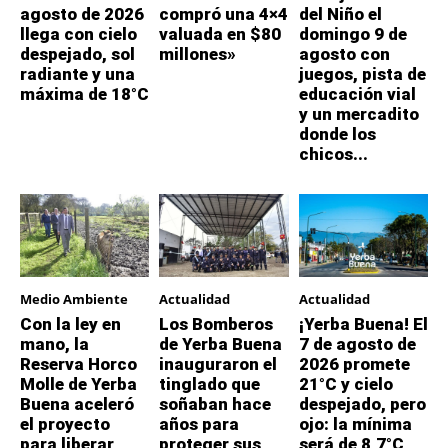
agosto de 2026
compró una 4×4
del Niño el
llega con cielo
valuada en $80
domingo 9 de
despejado, sol
millones»
agosto con
radiante y una
juegos, pista de
máxima de 18°C
educación vial
y un mercadito
donde los
chicos...
Medio Ambiente
Actualidad
Actualidad
Con la ley en
Los Bomberos
¡Yerba Buena! El
mano, la
de Yerba Buena
7 de agosto de
Reserva Horco
inauguraron el
2026 promete
Molle de Yerba
tinglado que
21°C y cielo
Buena aceleró
soñaban hace
despejado, pero
el proyecto
años para
ojo: la mínima
para liberar
proteger sus
será de 8,7°C