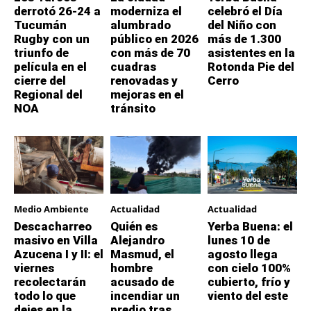
derrotó 26-24 a
moderniza el
celebró el Día
Tucumán
alumbrado
del Niño con
Rugby con un
público en 2026
más de 1.300
triunfo de
con más de 70
asistentes en la
película en el
cuadras
Rotonda Pie del
cierre del
renovadas y
Cerro
Regional del
mejoras en el
NOA
tránsito
Medio Ambiente
Actualidad
Actualidad
Descacharreo
Quién es
Yerba Buena: el
masivo en Villa
Alejandro
lunes 10 de
Azucena I y II: el
Masmud, el
agosto llega
viernes
hombre
con cielo 100%
recolectarán
acusado de
cubierto, frío y
todo lo que
incendiar un
viento del este
dejes en la
predio tras