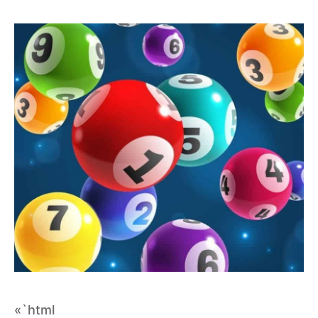
«`html