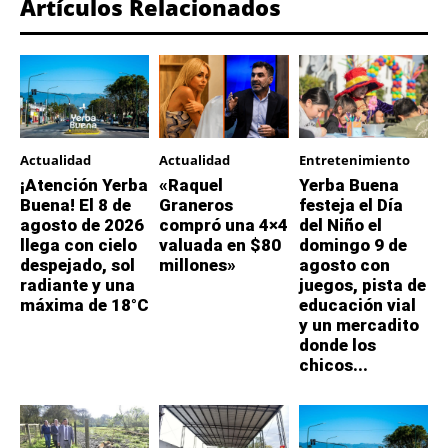
Artículos Relacionados
Actualidad
Actualidad
Entretenimiento
¡Atención Yerba
«Raquel
Yerba Buena
Buena! El 8 de
Graneros
festeja el Día
agosto de 2026
compró una 4×4
del Niño el
llega con cielo
valuada en $80
domingo 9 de
despejado, sol
millones»
agosto con
radiante y una
juegos, pista de
máxima de 18°C
educación vial
y un mercadito
donde los
chicos...