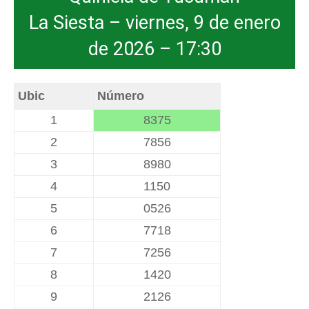
La Siesta – viernes, 9 de enero
de 2026 – 17:30
Ubic
Número
1
8375
2
7856
3
8980
4
1150
5
0526
6
7718
7
7256
8
1420
9
2126