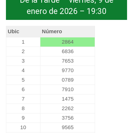
De la Tarde – viernes, 9 de
enero de 2026 – 19:30
Ubic
Número
1
2864
2
6836
3
7653
4
9770
5
0789
6
7910
7
1475
8
2262
9
3756
10
9565