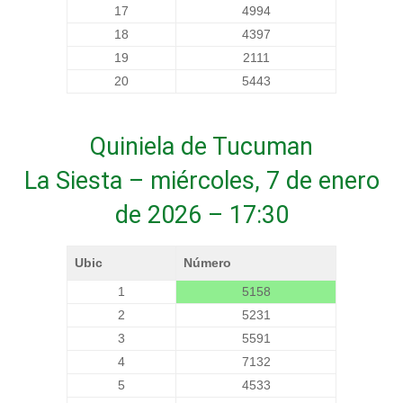
17
4994
18
4397
19
2111
20
5443
Quiniela de Tucuman
La Siesta – miércoles, 7 de enero
de 2026 – 17:30
Ubic
Número
1
5158
2
5231
3
5591
4
7132
5
4533