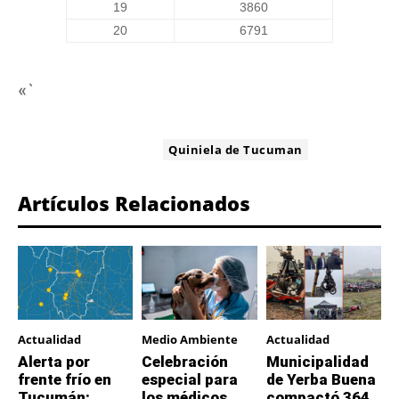
19
3860
20
6791
«`
ETIQUETA:
Quiniela de Tucuman
Artículos Relacionados
Actualidad
Medio Ambiente
Actualidad
Alerta por
Celebración
Municipalidad
frente frío en
especial para
de Yerba Buena
Tucumán:
los médicos
compactó 364