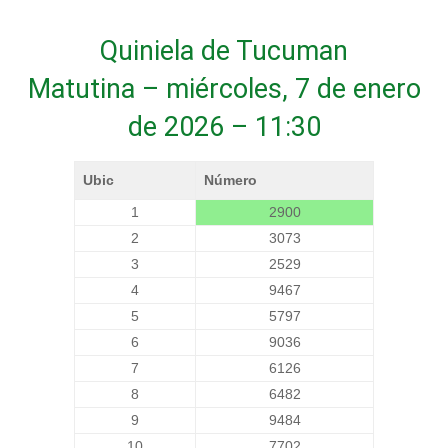
Quiniela de Tucuman
Matutina – miércoles, 7 de enero
de 2026 – 11:30
Ubic
Número
1
2900
2
3073
3
2529
4
9467
5
5797
6
9036
7
6126
8
6482
9
9484
10
7702