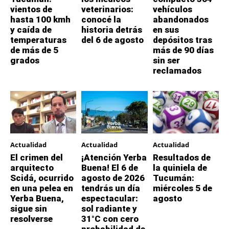
vientos de
veterinarios:
vehículos
hasta 100 kmh
conocé la
abandonados
y caída de
historia detrás
en sus
temperaturas
del 6 de agosto
depósitos tras
de más de 5
más de 90 días
grados
sin ser
reclamados
Actualidad
Actualidad
Actualidad
El crimen del
¡Atención Yerba
Resultados de
arquitecto
Buena! El 6 de
la quiniela de
Scidá, ocurrido
agosto de 2026
Tucumán:
en una pelea en
tendrás un día
miércoles 5 de
Yerba Buena,
espectacular:
agosto
sigue sin
sol radiante y
resolverse
31°C con cero
probabilidad de