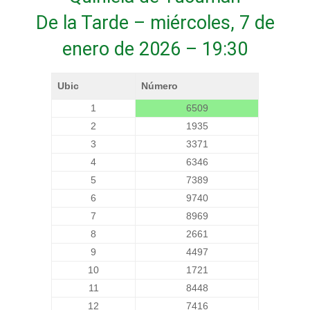
De la Tarde – miércoles, 7 de
enero de 2026 – 19:30
Ubic
Número
1
6509
2
1935
3
3371
4
6346
5
7389
6
9740
7
8969
8
2661
9
4497
10
1721
11
8448
12
7416