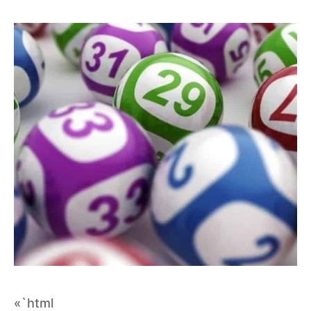
«`html