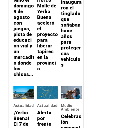
Niño el
Horco
inaugura
domingo
Molle de
ron el
9 de
Yerba
tinglado
agosto
Buena
que
con
aceleró
soñaban
juegos,
el
hace
pista de
proyecto
años
educaci
para
para
ón vial y
liberar
proteger
un
tapires
sus
mercadit
en la
vehículo
o donde
provinci
s
los
a
chicos...
Actualidad
Actualidad
Medio
Ambiente
¡Yerba
Alerta
Celebrac
Buena!
por
ión
El 7 de
frente
especial