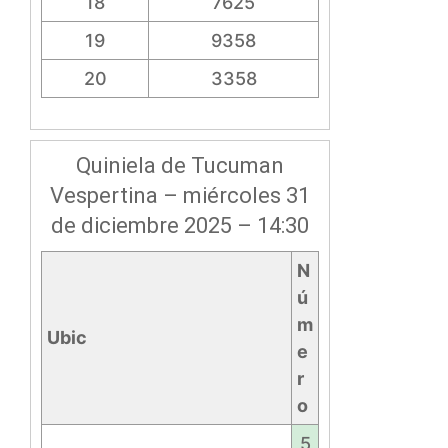
18
7625
19
9358
20
3358
Quiniela de Tucuman
Vespertina – miércoles 31
de diciembre 2025 – 14:30
N
ú
m
Ubic
e
r
o
5