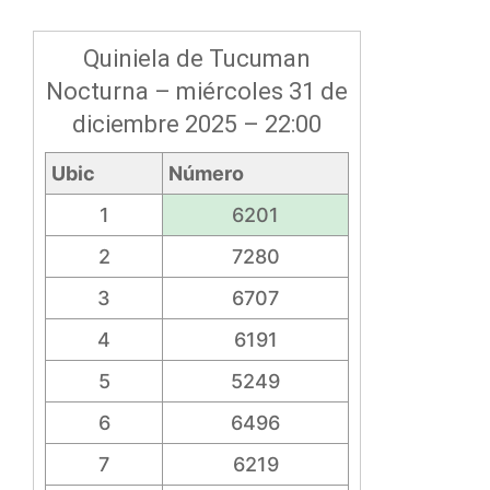
Quiniela de Tucuman
Nocturna – miércoles 31 de
diciembre 2025 – 22:00
Ubic
Número
1
6201
2
7280
3
6707
4
6191
5
5249
6
6496
7
6219