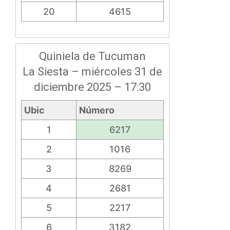
20
4615
Quiniela de Tucuman
La Siesta – miércoles 31 de
diciembre 2025 – 17:30
Ubic
Número
1
6217
2
1016
3
8269
4
2681
5
2217
6
3182