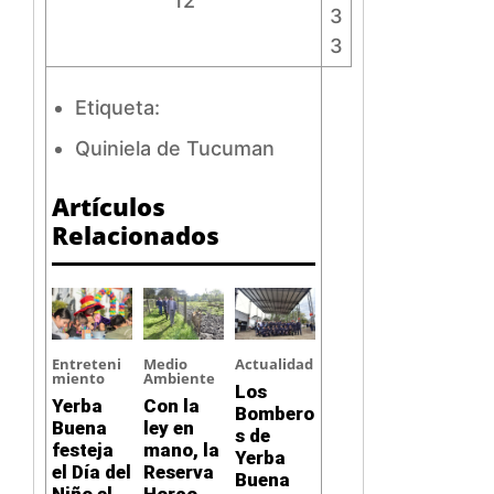
12
3
3
Etiqueta:
Quiniela de Tucuman
Artículos
Relacionados
Entreteni
Medio
Actualidad
miento
Ambiente
Los
Yerba
Con la
Bombero
Buena
ley en
s de
festeja
mano, la
Yerba
el Día del
Reserva
Buena