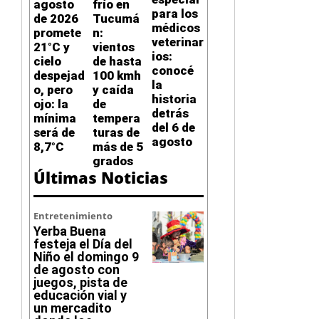
agosto
frío en
para los
de 2026
Tucumá
médicos
promete
n:
veterinar
21°C y
vientos
ios:
cielo
de hasta
conocé
despejad
100 kmh
la
o, pero
y caída
historia
ojo: la
de
detrás
mínima
tempera
del 6 de
será de
turas de
agosto
8,7°C
más de 5
grados
Últimas Noticias
Entretenimiento
Yerba Buena
festeja el Día del
Niño el domingo 9
de agosto con
juegos, pista de
educación vial y
un mercadito