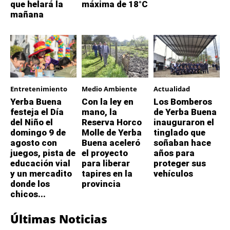
que helará la
máxima de 18°C
mañana
Entretenimiento
Medio Ambiente
Actualidad
Yerba Buena
Con la ley en
Los Bomberos
festeja el Día
mano, la
de Yerba Buena
del Niño el
Reserva Horco
inauguraron el
domingo 9 de
Molle de Yerba
tinglado que
agosto con
Buena aceleró
soñaban hace
juegos, pista de
el proyecto
años para
educación vial
para liberar
proteger sus
y un mercadito
tapires en la
vehículos
donde los
provincia
chicos...
Últimas Noticias