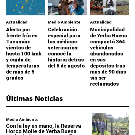
Actualidad
Medio Ambiente
Actualidad
Alerta por
Celebración
Municipalidad
frente frío en
especial para
de Yerba Buena
Tucumán:
los médicos
compactó 364
vientos de
veterinarios:
vehículos
hasta 100 kmh
conocé la
abandonados
y caída de
historia detrás
en sus
temperaturas
del 6 de agosto
depósitos tras
de más de 5
más de 90 días
grados
sin ser
reclamados
Últimas Noticias
Medio Ambiente
Con la ley en mano, la Reserva
Horco Molle de Yerba Buena