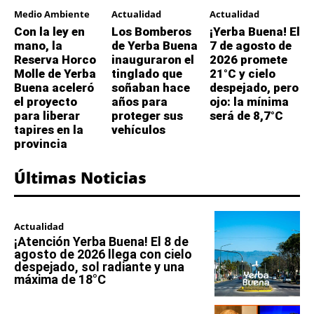
Medio Ambiente
Actualidad
Actualidad
Con la ley en
Los Bomberos
¡Yerba Buena! El
mano, la
de Yerba Buena
7 de agosto de
Reserva Horco
inauguraron el
2026 promete
Molle de Yerba
tinglado que
21°C y cielo
Buena aceleró
soñaban hace
despejado, pero
el proyecto
años para
ojo: la mínima
para liberar
proteger sus
será de 8,7°C
tapires en la
vehículos
provincia
Últimas Noticias
Actualidad
¡Atención Yerba Buena! El 8 de
agosto de 2026 llega con cielo
despejado, sol radiante y una
máxima de 18°C