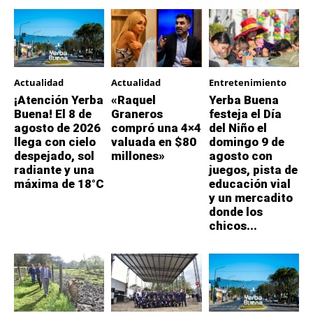
Actualidad
Actualidad
Entretenimiento
¡Atención Yerba
«Raquel
Yerba Buena
Buena! El 8 de
Graneros
festeja el Día
agosto de 2026
compró una 4×4
del Niño el
llega con cielo
valuada en $80
domingo 9 de
despejado, sol
millones»
agosto con
radiante y una
juegos, pista de
máxima de 18°C
educación vial
y un mercadito
donde los
chicos...