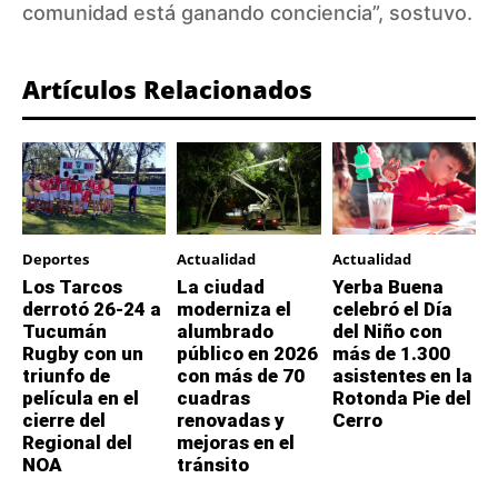
comunidad está ganando conciencia”, sostuvo.
Artículos Relacionados
Deportes
Actualidad
Actualidad
Los Tarcos
La ciudad
Yerba Buena
derrotó 26-24 a
moderniza el
celebró el Día
Tucumán
alumbrado
del Niño con
Rugby con un
público en 2026
más de 1.300
triunfo de
con más de 70
asistentes en la
película en el
cuadras
Rotonda Pie del
cierre del
renovadas y
Cerro
Regional del
mejoras en el
NOA
tránsito