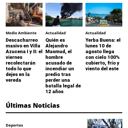
Medio Ambiente
Actualidad
Actualidad
Descacharreo
Quién es
Yerba Buena: el
masivo en Villa
Alejandro
lunes 10 de
Azucena I y II: el
Masmud, el
agosto llega
viernes
hombre
con cielo 100%
recolectarán
acusado de
cubierto, frío y
todo lo que
incendiar un
viento del este
dejes en la
predio tras
vereda
perder una
batalla legal de
12 años
Últimas Noticias
Deportes