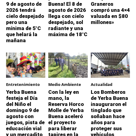
9 de agosto de
Buena! El 8 de
Graneros
2026 tendrá
agosto de 2026
compró una 4×4
cielo despejado
llega con cielo
valuada en $80
pero una
despejado, sol
millones»
mínima de 5°C
radiante y una
que helará la
máxima de 18°C
mañana
Entretenimiento
Medio Ambiente
Actualidad
Yerba Buena
Con la ley en
Los Bomberos
festeja el Día
mano, la
de Yerba Buena
del Niño el
Reserva Horco
inauguraron el
domingo 9 de
Molle de Yerba
tinglado que
agosto con
Buena aceleró
soñaban hace
juegos, pista de
el proyecto
años para
educación vial
para liberar
proteger sus
y un mercadito
tapires en la
vehículos