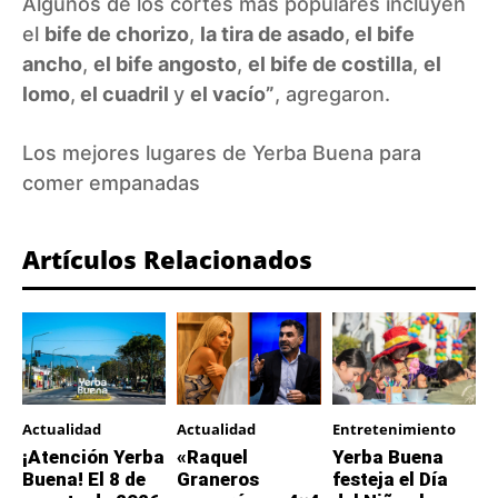
Algunos de los cortes más populares incluyen
el
bife de chorizo
,
la tira de asado
,
el bife
ancho
,
el bife angosto
,
el bife de costilla
,
el
lomo
,
el cuadril
y
el vacío”
, agregaron.
Los mejores lugares de Yerba Buena para
comer empanadas
Artículos Relacionados
Actualidad
Actualidad
Entretenimiento
¡Atención Yerba
«Raquel
Yerba Buena
Buena! El 8 de
Graneros
festeja el Día