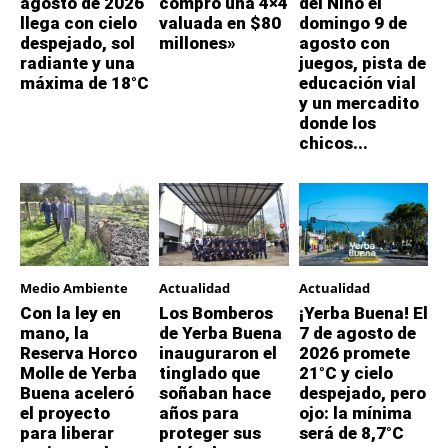
agosto de 2026
compró una 4×4
del Niño el
llega con cielo
valuada en $80
domingo 9 de
despejado, sol
millones»
agosto con
radiante y una
juegos, pista de
máxima de 18°C
educación vial
y un mercadito
donde los
chicos...
Medio Ambiente
Actualidad
Actualidad
Con la ley en
Los Bomberos
¡Yerba Buena! El
mano, la
de Yerba Buena
7 de agosto de
Reserva Horco
inauguraron el
2026 promete
Molle de Yerba
tinglado que
21°C y cielo
Buena aceleró
soñaban hace
despejado, pero
el proyecto
años para
ojo: la mínima
para liberar
proteger sus
será de 8,7°C