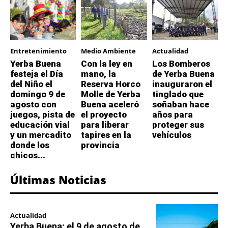
Entretenimiento
Medio Ambiente
Actualidad
Yerba Buena
Con la ley en
Los Bomberos
festeja el Día
mano, la
de Yerba Buena
del Niño el
Reserva Horco
inauguraron el
domingo 9 de
Molle de Yerba
tinglado que
agosto con
Buena aceleró
soñaban hace
juegos, pista de
el proyecto
años para
educación vial
para liberar
proteger sus
y un mercadito
tapires en la
vehículos
donde los
provincia
chicos...
Últimas Noticias
Actualidad
Yerba Buena: el 9 de agosto de