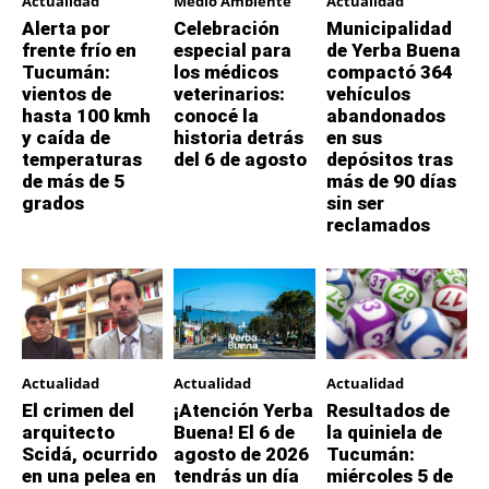
Actualidad
Medio Ambiente
Actualidad
Alerta por
Celebración
Municipalidad
frente frío en
especial para
de Yerba Buena
Tucumán:
los médicos
compactó 364
vientos de
veterinarios:
vehículos
hasta 100 kmh
conocé la
abandonados
y caída de
historia detrás
en sus
temperaturas
del 6 de agosto
depósitos tras
de más de 5
más de 90 días
grados
sin ser
reclamados
Actualidad
Actualidad
Actualidad
El crimen del
¡Atención Yerba
Resultados de
arquitecto
Buena! El 6 de
la quiniela de
Scidá, ocurrido
agosto de 2026
Tucumán:
en una pelea en
tendrás un día
miércoles 5 de