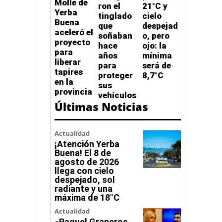
Molle de
ron el
21°C y
Yerba
tinglado
cielo
Buena
que
despejad
aceleró el
soñaban
o, pero
proyecto
hace
ojo: la
para
años
mínima
liberar
para
será de
tapires
proteger
8,7°C
en la
sus
provincia
vehículos
Últimas Noticias
Actualidad
¡Atención Yerba
Buena! El 8 de
agosto de 2026
llega con cielo
despejado, sol
radiante y una
máxima de 18°C
Actualidad
«Raquel Graneros