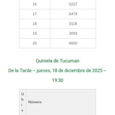
16
0227
17
6479
18
3118
19
3093
20
6650
Quiniela de Tucuman
De la Tarde – jueves, 18 de diciembre de 2025 –
19:30
U
b
Número
i
c