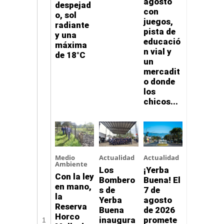
agosto
despejad
con
o, sol
juegos,
radiante
pista de
y una
educació
máxima
n vial y
de 18°C
un
mercadit
o donde
los
chicos...
Medio
Actualidad
Actualidad
Ambiente
Los
¡Yerba
Con la ley
Bombero
Buena! El
en mano,
s de
7 de
la
Yerba
agosto
Reserva
Buena
de 2026
Horco
inaugura
promete
1