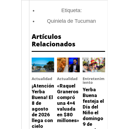
Etiqueta:
Quiniela de Tucuman
Artículos
Relacionados
Actualidad
Actualidad
Entretenim
iento
¡Atención
«Raquel
Yerba
Yerba
Graneros
Buena
Buena! El
compró
festeja el
8 de
una 4×4
Día del
agosto
valuada
Niño el
de 2026
en $80
domingo
llega con
millones»
9 de
cielo