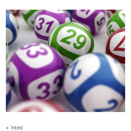
«`html