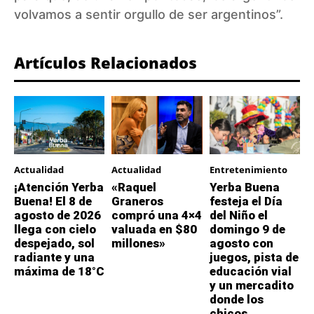
volvamos a sentir orgullo de ser argentinos”.
Artículos Relacionados
Actualidad
Actualidad
Entretenimiento
¡Atención Yerba
«Raquel
Yerba Buena
Buena! El 8 de
Graneros
festeja el Día
agosto de 2026
compró una 4×4
del Niño el
llega con cielo
valuada en $80
domingo 9 de
despejado, sol
millones»
agosto con
radiante y una
juegos, pista de
máxima de 18°C
educación vial
y un mercadito
donde los
chicos...