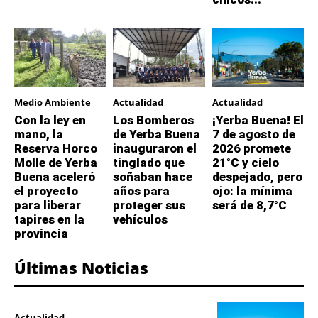
Medio Ambiente
Actualidad
Actualidad
Con la ley en
Los Bomberos
¡Yerba Buena! El
mano, la
de Yerba Buena
7 de agosto de
Reserva Horco
inauguraron el
2026 promete
Molle de Yerba
tinglado que
21°C y cielo
Buena aceleró
soñaban hace
despejado, pero
el proyecto
años para
ojo: la mínima
para liberar
proteger sus
será de 8,7°C
tapires en la
vehículos
provincia
Últimas Noticias
Actualidad