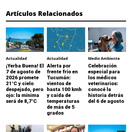
Artículos Relacionados
Actualidad
Actualidad
Medio Ambiente
¡Yerba Buena! El
Alerta por
Celebración
7 de agosto de
frente frío en
especial para
2026 promete
Tucumán:
los médicos
21°C y cielo
vientos de
veterinarios:
despejado, pero
hasta 100 kmh
conocé la
ojo: la mínima
y caída de
historia detrás
será de 8,7°C
temperaturas
del 6 de agosto
de más de 5
grados