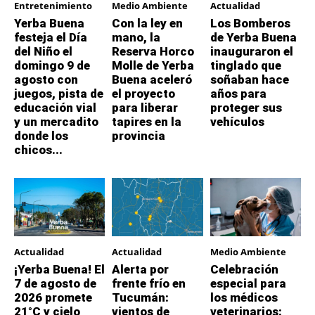
Entretenimiento
Medio Ambiente
Actualidad
Yerba Buena
Con la ley en
Los Bomberos
festeja el Día
mano, la
de Yerba Buena
del Niño el
Reserva Horco
inauguraron el
domingo 9 de
Molle de Yerba
tinglado que
agosto con
Buena aceleró
soñaban hace
juegos, pista de
el proyecto
años para
educación vial
para liberar
proteger sus
y un mercadito
tapires en la
vehículos
donde los
provincia
chicos...
Actualidad
Actualidad
Medio Ambiente
¡Yerba Buena! El
Alerta por
Celebración
7 de agosto de
frente frío en
especial para
2026 promete
Tucumán:
los médicos
21°C y cielo
vientos de
veterinarios: