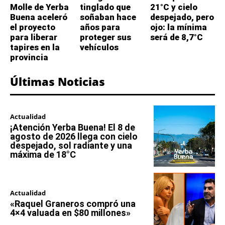
Molle de Yerba
tinglado que
21°C y cielo
Buena aceleró
soñaban hace
despejado, pero
el proyecto
años para
ojo: la mínima
para liberar
proteger sus
será de 8,7°C
tapires en la
vehículos
provincia
Últimas Noticias
Actualidad
¡Atención Yerba Buena! El 8 de
agosto de 2026 llega con cielo
despejado, sol radiante y una
máxima de 18°C
Actualidad
«Raquel Graneros compró una
4×4 valuada en $80 millones»