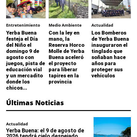
Entretenimiento
Medio Ambiente
Actualidad
Yerba Buena
Con la ley en
Los Bomberos
festeja el Día
mano, la
de Yerba Buena
del Niño el
Reserva Horco
inauguraron el
domingo 9 de
Molle de Yerba
tinglado que
agosto con
Buena aceleró
soñaban hace
juegos, pista de
el proyecto
años para
educación vial
para liberar
proteger sus
y un mercadito
tapires en la
vehículos
donde los
provincia
chicos...
Últimas Noticias
Actualidad
Yerba Buena: el 9 de agosto de
2026 tendrá cielo despejado