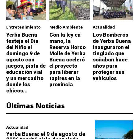
Entretenimiento
Medio Ambiente
Actualidad
Yerba Buena
Con la ley en
Los Bomberos
festeja el Día
mano, la
de Yerba Buena
del Niño el
Reserva Horco
inauguraron el
domingo 9 de
Molle de Yerba
tinglado que
agosto con
Buena aceleró
soñaban hace
juegos, pista de
el proyecto
años para
educación vial
para liberar
proteger sus
y un mercadito
tapires en la
vehículos
donde los
provincia
chicos...
Últimas Noticias
Actualidad
Yerba Buena: el 9 de agosto de