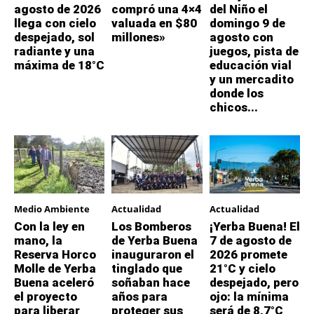
agosto de 2026
compró una 4×4
del Niño el
llega con cielo
valuada en $80
domingo 9 de
despejado, sol
millones»
agosto con
radiante y una
juegos, pista de
máxima de 18°C
educación vial
y un mercadito
donde los
chicos...
Medio Ambiente
Actualidad
Actualidad
Con la ley en
Los Bomberos
¡Yerba Buena! El
mano, la
de Yerba Buena
7 de agosto de
Reserva Horco
inauguraron el
2026 promete
Molle de Yerba
tinglado que
21°C y cielo
Buena aceleró
soñaban hace
despejado, pero
el proyecto
años para
ojo: la mínima
para liberar
proteger sus
será de 8,7°C