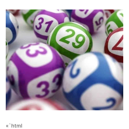
«`html