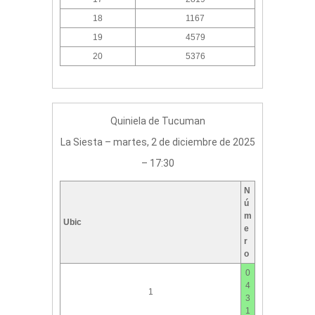
18
1167
19
4579
20
5376
Quiniela de Tucuman
La Siesta – martes, 2 de diciembre de 2025
– 17:30
N
ú
m
Ubic
e
r
o
0
4
1
3
1