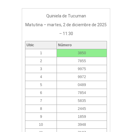
Quiniela de Tucuman
Matutina – martes, 2 de diciembre de 2025
– 11:30
Ubic
Número
1
3850
2
7855
3
9975
4
9972
5
0489
6
7854
7
5835
8
2445
9
1859
10
3948