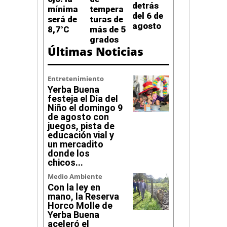
detrás
mínima
tempera
del 6 de
será de
turas de
agosto
8,7°C
más de 5
grados
Últimas Noticias
Entretenimiento
Yerba Buena
festeja el Día del
Niño el domingo 9
de agosto con
juegos, pista de
educación vial y
un mercadito
donde los
chicos...
Medio Ambiente
Con la ley en
mano, la Reserva
Horco Molle de
Yerba Buena
aceleró el