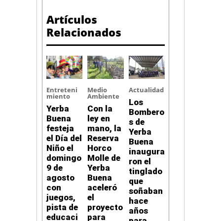
Artículos
Relacionados
Entreteni
Medio
Actualidad
miento
Ambiente
Los
Yerba
Con la
Bombero
Buena
ley en
s de
festeja
mano, la
Yerba
el Día del
Reserva
Buena
Niño el
Horco
inaugura
domingo
Molle de
ron el
9 de
Yerba
tinglado
agosto
Buena
que
con
aceleró
soñaban
juegos,
el
hace
pista de
proyecto
años
educaci
para
para