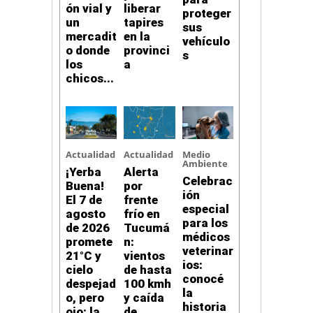
ón vial y
liberar
proteger
un
tapires
sus
mercadit
en la
vehículo
o donde
provinci
s
los
a
chicos...
Actualidad
Actualidad
Medio
Ambiente
¡Yerba
Alerta
Celebrac
Buena!
por
ión
El 7 de
frente
especial
agosto
frío en
para los
de 2026
Tucumá
médicos
promete
n:
veterinar
21°C y
vientos
ios:
cielo
de hasta
conocé
despejad
100 kmh
la
o, pero
y caída
historia
ojo: la
de